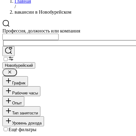
Главная
/
вакансии в Новобурейском
Профессия, должность или компания
Новобурейский
График
Рабочие часы
Опыт
Тип занятости
Уровень дохода
Ещё фильтры