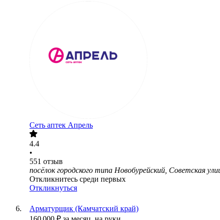
Сеть аптек Апрель
4.4
•
551
отзыв
посёлок городского типа Новобурейский, Советская ули
Откликнитесь среди первых
Откликнуться
Арматурщик (Камчатский край)
160 000
₽
за месяц,
на руки