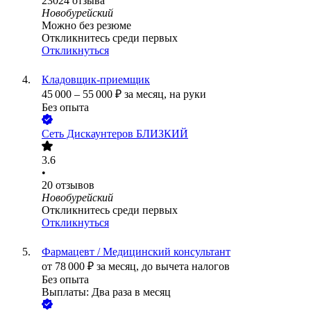
23024
отзыва
Новобурейский
Можно без резюме
Откликнитесь среди первых
Откликнуться
Кладовщик-приемщик
45 000
–
55 000
₽
за месяц,
на руки
Без опыта
Сеть Дискаунтеров БЛИЗКИЙ
3.6
•
20
отзывов
Новобурейский
Откликнитесь среди первых
Откликнуться
Фармацевт / Медицинский консультант
от
78 000
₽
за месяц,
до вычета налогов
Без опыта
Выплаты: Два раза в месяц